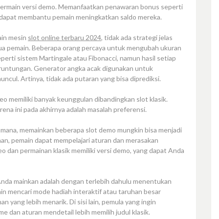
rmain versi demo. Memanfaatkan penawaran bonus seperti
ga dapat membantu pemain meningkatkan saldo mereka.
ain mesin
slot online terbaru 2024
, tidak ada strategi jelas
a pemain. Beberapa orang percaya untuk mengubah ukuran
perti sistem Martingale atau Fibonacci, namun hasil setiap
untungan. Generator angka acak digunakan untuk
ul. Artinya, tidak ada putaran yang bisa diprediksi.
deo memiliki banyak keunggulan dibandingkan slot klasik.
arena ini pada akhirnya adalah masalah preferensi.
ri mana, memainkan beberapa slot demo mungkin bisa menjadi
an, pemain dapat mempelajari aturan dan merasakan
ideo dan permainan klasik memiliki versi demo, yang dapat Anda
 Anda mainkan adalah dengan terlebih dahulu menentukan
ain mencari mode hadiah interaktif atau taruhan besar
an yang lebih menarik. Di sisi lain, pemula yang ingin
 dan aturan mendetail lebih memilih judul klasik.