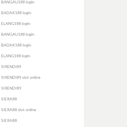
BANGAU188 login
BADAK188 login
ELANG188 login
BANGAU188 login
BADAK188 login
ELANG188 login
SIRENDI89
SIRENDI89 slot online
SIRENDI89
SIERA88
SIERA88 slot online
SIERA88