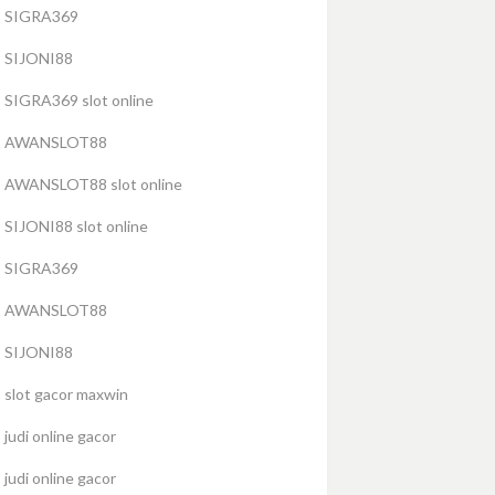
SIGRA369
SIJONI88
SIGRA369 slot online
AWANSLOT88
AWANSLOT88 slot online
SIJONI88 slot online
SIGRA369
AWANSLOT88
SIJONI88
slot gacor maxwin
judi online gacor
judi online gacor