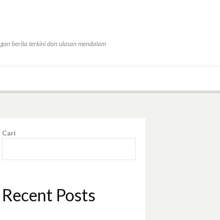
gan berita terkini dan ulasan mendalam
Cari
Recent Posts