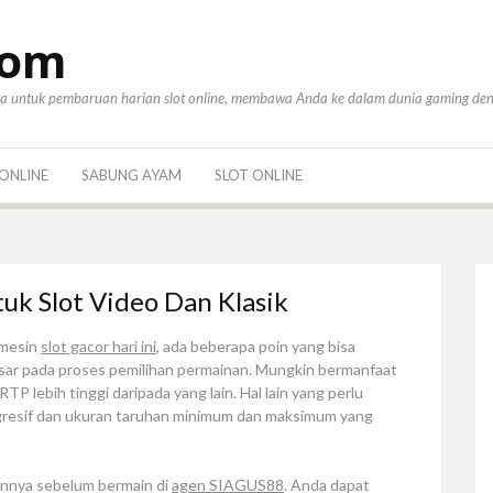
com
ya untuk pembaruan harian slot online, membawa Anda ke dalam dunia gaming den
ONLINE
SABUNG AYAM
SLOT ONLINE
k Slot Video Dan Klasik
 mesin
slot gacor hari ini
, ada beberapa poin yang bisa
isar pada proses pemilihan permainan. Mungkin bermanfaat
TP lebih tinggi daripada yang lain. Hal lain yang perlu
gresif dan ukuran taruhan minimum dan maksimum yang
annya sebelum bermain di
agen SIAGUS88
. Anda dapat