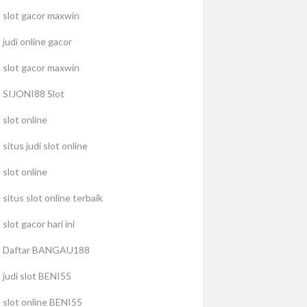
slot gacor maxwin
judi online gacor
slot gacor maxwin
SIJONI88 Slot
slot online
situs judi slot online
slot online
situs slot online terbaik
slot gacor hari ini
Daftar BANGAU188
judi slot BENI55
slot online BENI55